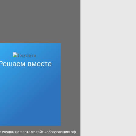
Решаем вместе
т создан на портале сайтыобразованию.рф