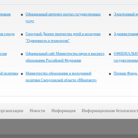
 правам
Официальный интернет-портал государственных
Электронный м
услуг
ии города
Городской Дворец творчества детей и молодежи
Администрация 
"Одаренность и технологии"
ссии
Официальный сайт Министерства науки и высшего
ОФИЦИАЛЬНЫЙ
образования Российской Федерации
государственн
ой политики
Министерство образования и молодежной
Премии Фонда 
политики Свердловской области «ВКонтакте»
 организации
Новости
Информация
Информационная безопасност