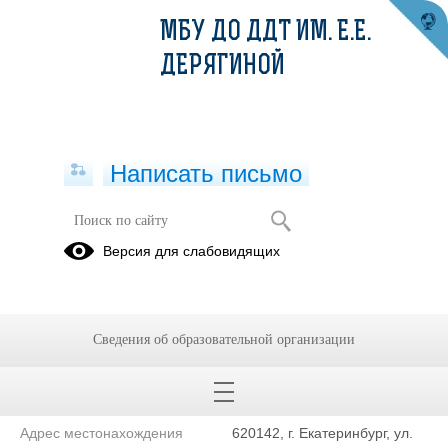
МБУ ДО ДДТ ИМ. Е.Е.
ДЕРЯГИНОЙ
Написать письмо
Контакты
Версия для слабовидящих
Муниципальное бюджетное учреждение дополнительного
образования Дом детского творчества Ленинского района города
Сведения об образовательной организации
Екатеринбурга им. Е.Е. Дерягиной
Сокращенное наименование
МБУ ДО ДДТ им. Е.Е.
образовательной организации*
Дерягиной
Адрес местонахождения
620142, г. Екатеринбург, ул.