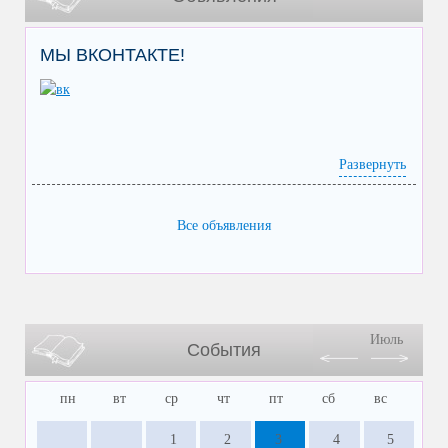
МЫ ВКОНТАКТЕ!
Развернуть
Все объявления
Июль
События
пн
вт
ср
чт
пт
сб
вс
1
2
3
4
5