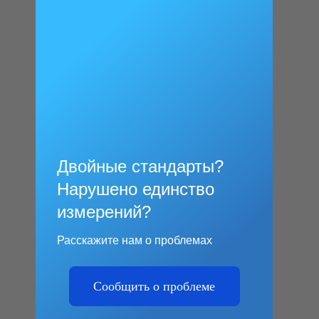
Двойные стандарты?
Нарушено единство
измерений?
Расскажите нам о проблемах
Сообщить о проблеме