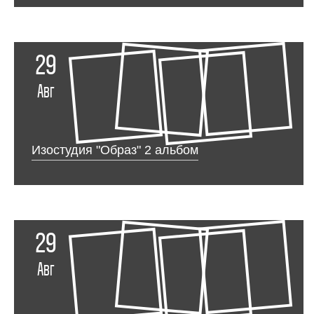
29
Авг
Изостудия "Образ" 2 альбом
29
Авг