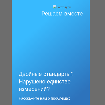
Решаем вместе
Двойные стандарты?
Нарушено единство
измерений?
Расскажите нам о проблемах