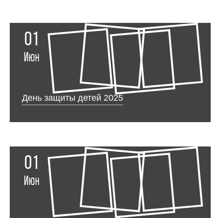
01
Июн
День защиты детей 2025
01
Июн