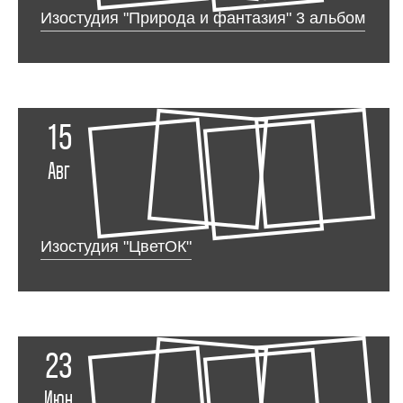
Изостудия "Природа и фантазия" 3 альбом
15
Авг
Изостудия "ЦветОК"
23
Июн