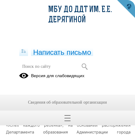
МБУ ДО ДДТ ИМ. Е.Е.
ДЕРЯГИНОЙ
Написать письмо
Муниципальный опорный центр
Версия для слабовидящих
дополнительного образования детей
Результативность
Методические
МОЦ
разработки
Сведения об образовательной организации
В целях реализации мероприятий федерального проекта
«Успех каждого ребенка», на основании распоряжения
Департамента образования Администрации города