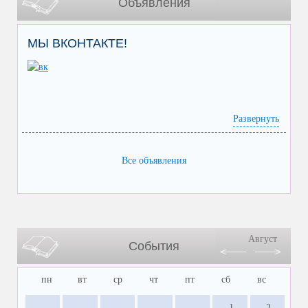
Объявления
МЫ ВКОНТАКТЕ!
Развернуть
Все объявления
Август
События
пн
вт
ср
чт
пт
сб
вс
1
2