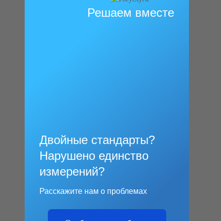
Решаем вместе
Двойные стандарты?
Нарушено единство
измерений?
Расскажите нам о проблемах