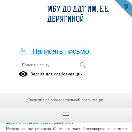
МБУ ДО ДДТ ИМ. Е.Е.
ДЕРЯГИНОЙ
Написать письмо
Политика конфиденциальности
Версия для слабовидящих
Настоящая Политика конфиденциальности (далее – Политика
конфиденциальности) персональных данных Муниципальное
бюджетное учреждение дополнительного образования Дом
Сведения об образовательной организации
детского творчества Ленинского района города Екатеринбурга им.
Е.Е. Дерягиной, (далее – Администрация Сайта) применяется при
использовании в сети Интернет по адресу:
https://lenddt.uralschool.ru/
, далее Сайт
Использование сервисов Сайта означает безоговорочное согласие