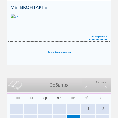
МЫ ВКОНТАКТЕ!
Развернуть
Все объявления
Август
События
пн
вт
ср
чт
пт
сб
вс
1
2