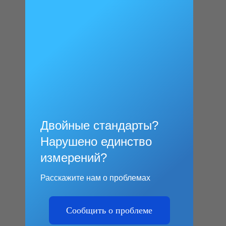
Двойные стандарты?
Нарушено единство
измерений?
Расскажите нам о проблемах
Сообщить о проблеме