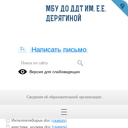
МБУ ДО ДДТ ИМ. Е.Е.
ДЕРЯГИНОЙ
Написать письмо
Дело. Лагерь
Версия для слабовидящих
В дождь.doc
(скачать)
Веревочный курс.doc
(скачать)
ЗОЛУШКА.doc
(скачать)
Сведения об образовательной организации
Игры в помещении.doc
(скачать)
Игры на воздухе.doc
(скачать)
Игры с залом.doc
(скачать)
Интелпятиборье.doc
(скачать)
крестики_нолики.doc
(скачать)