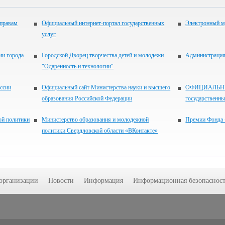
 правам
Официальный интернет-портал государственных
Электронный м
услуг
ии города
Городской Дворец творчества детей и молодежи
Администрация 
"Одаренность и технологии"
ссии
Официальный сайт Министерства науки и высшего
ОФИЦИАЛЬНЫЙ
образования Российской Федерации
государственн
ой политики
Министерство образования и молодежной
Премии Фонда 
политики Свердловской области «ВКонтакте»
 организации
Новости
Информация
Информационная безопасност