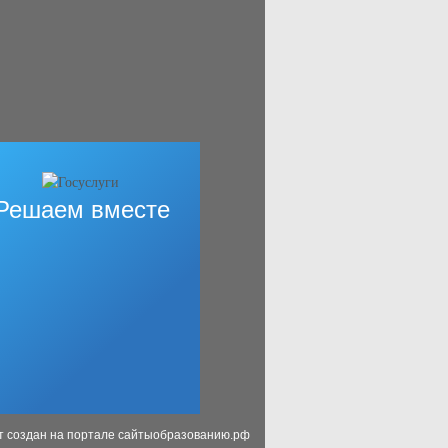
Решаем вместе
т создан на портале сайтыобразованию.рф