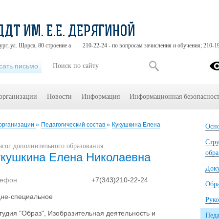
ДДТ ИМ. Е.Е. ДЕРЯГИНОЙ
ург, ул. Щорса, 80 строение а
210-22-24 - по вопросам зачисления и обучения; 210-1
сать письмо
 организации
Новости
Информация
Информационная безопасност
 организации
»
Педагогический состав
»
Кукушкина Елена
Осно
Стру
агог дополнительного образования
обра
укушкина Елена Николаевна
Док
лефон
+7(343)210-22-24
Обр
не-специальное
Руко
тудия "Образ", Изобразительная деятельность и
Педа