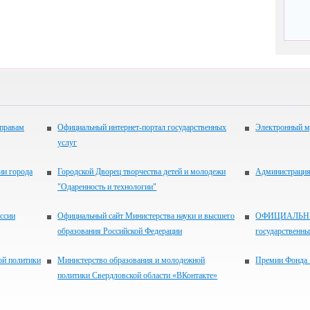
 правам
Официальный интернет-портал государственных
Электронный м
услуг
ии города
Городской Дворец творчества детей и молодежи
Администрация 
"Одаренность и технологии"
ссии
Официальный сайт Министерства науки и высшего
ОФИЦИАЛЬНЫЙ
образования Российской Федерации
государственн
ой политики
Министерство образования и молодежной
Премии Фонда 
политики Свердловской области «ВКонтакте»