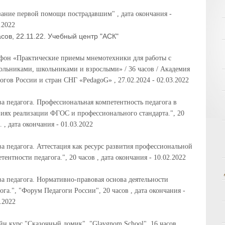
зание первой помощи пострадавшим" , дата окончания -
.2022
асов, 22.11.22. Учебный центр "АСК"
фон «Практические приемы мнемотехники для работы с
ольниками, школьниками и взрослыми» / 36 часов / Академия
огов России и стран СНГ «PedagoG» , 27.02.2024 - 02.03.2022
а педагога. Профессиональная компетентность педагога в
виях реализации ФГОС и профессионального стандарта.", 20
. , дата окончания - 01.03.2022
а педагога. Аттестация как ресурс развития профессиональной
тентности педагога.", 20 часов , дата окончания - 10.02.2022
а педагога. Нормативно-правовая основа деятельности
ога.", "Форум Педагоги России", 20 часов , дата окончания -
.2022
н курс "Сказочный домик", "Glavgnom School", 16 часов ,