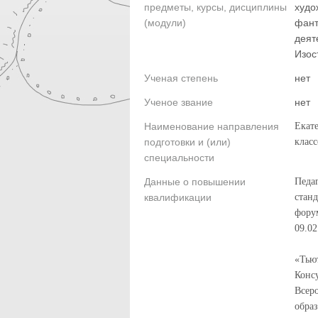
предметы, курсы, дисциплины
худо
(модули)
фант
деят
Изос
Ученая степень
нет
Ученое звание
нет
Наименование направления
Екат
подготовки и (или)
класс
специальности
Данные о повышении
Педаг
квалификации
станд
форум
09.02
«Тью
Консу
Всер
образ