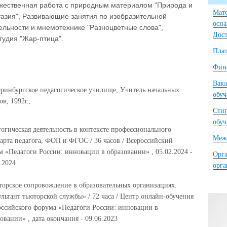
жественная работа с природным материалом "Природа и
Мате
азия", Развивающие занятия по изобразительной
осна
ельности и мнемотехнике "Разноцветные слова",
Дост
тудия "Жар-птица".
Плат
Фина
Вака
еринбургское педагогическое училище, Учитель начальных
обу
ов, 1992г.,
Сти
обу
огическая деятельность в контексте профессионального
Межд
арта педагога, ФОП и ФГОС / 36 часов / Всероссийский
 «Педагоги России: инновации в образовании» , 05.02.2024 -
Орга
.2024
орг
торское сопровождение в образовательных организациях.
льтант тьюторской службы» / 72 часа / Центр онлайн-обучения
оссийского форума «Педагоги России: инновации в
овании» , дата окончания - 09.06.2023