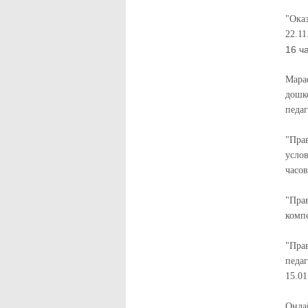
"Ока
22.11
16 ч
Мара
дошк
педаг
"Прав
усло
часов
"Прав
компе
"Прав
педаг
15.01
Онлай