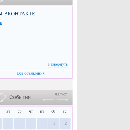
Ы ВКОНТАКТЕ!
Развернуть
Все объявления
Август
События
вт
ср
чт
пт
сб
вс
1
2