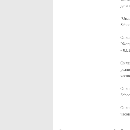
дата 
"Онла
Schoo
Онла
"Фор
- 03.
Онла
реал
часов
Онла
Schoo
Онла
часов