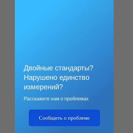
Двойные стандарты?
Нарушено единство
измерений?
Расскажите нам о проблемах
Сообщить о проблеме