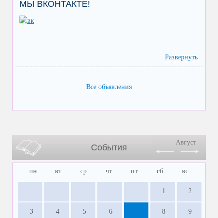
МЫ ВКОНТАКТЕ!
Развернуть
Все объявления
Август
События
пн
вт
ср
чт
пт
сб
вс
1
2
3
4
5
6
7
8
9