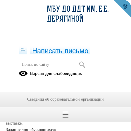
МБУ ДО ДДТ ИМ. Е.Е.
ДЕРЯГИНОЙ
Написать письмо
Задание на 14.03.23 и 16.03.23 для 1
Версия для слабовидящих
группы
14.03.2023
Тема занятия:
Сведения об образовательной организации
Подготовка к участию в тематической выставке.
План занятия/описание занятия:
Практика:
Подготовка и оформление работ для участия в
выставке.
Задание для обучающихся: