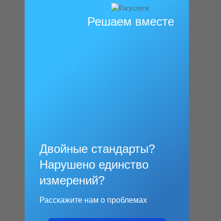
Решаем вместе
Двойные стандарты?
Нарушено единство
измерений?
Расскажите нам о проблемах