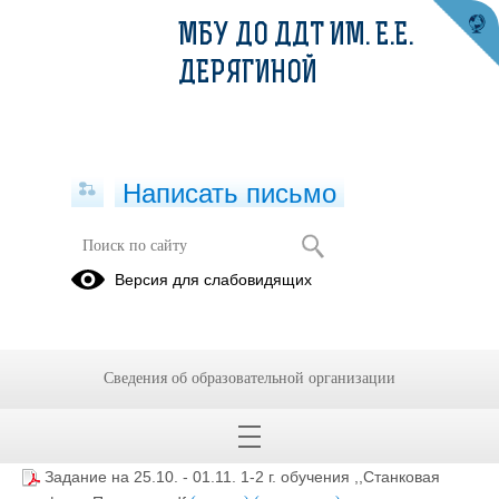
МБУ ДО ДДТ ИМ. Е.Е.
ДЕРЯГИНОЙ
Написать письмо
Задание на 25.10. - 01.11. 1-2 г.
Версия для слабовидящих
обучения "Станковая графика.
Портрет" (Изостудия "Природа и
фантазия")
Сведения об образовательной организации
25.10.2020
Задание на 25.10. - 01.11. 1-2 г. обучения ,,Станковая