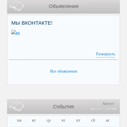
Объявления
МЫ ВКОНТАКТЕ!
Развернуть
Все объявления
Август
События
пн
вт
ср
чт
пт
сб
вс