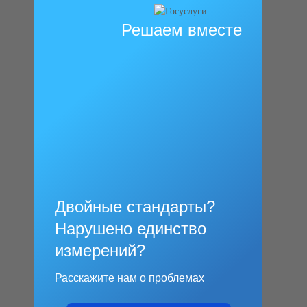
Решаем вместе
Двойные стандарты?
Нарушено единство
измерений?
Расскажите нам о проблемах