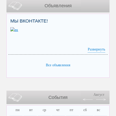
Объявления
МЫ ВКОНТАКТЕ!
Развернуть
Все объявления
Август
События
пн
вт
ср
чт
пт
сб
вс