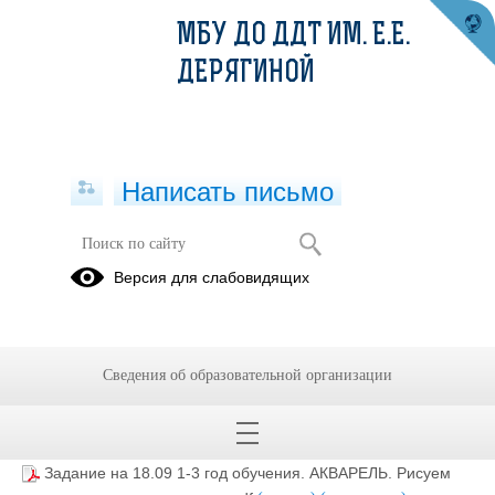
МБУ ДО ДДТ ИМ. Е.Е.
ДЕРЯГИНОЙ
Написать письмо
Задание на 18.09 1-3 год обучения.
Версия для слабовидящих
АКВАРЕЛЬ. Рисуем секретными
инструментами (Изостудия "Природа
и фантазия")
Сведения об образовательной организации
18.09.2020
Задание на 18.09 1-3 год обучения. АКВАРЕЛЬ. Рисуем