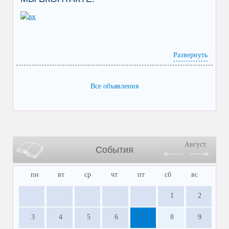
Развернуть
Все объявления
Август
События
пн
вт
ср
чт
пт
сб
вс
1
2
3
4
5
6
7
8
9