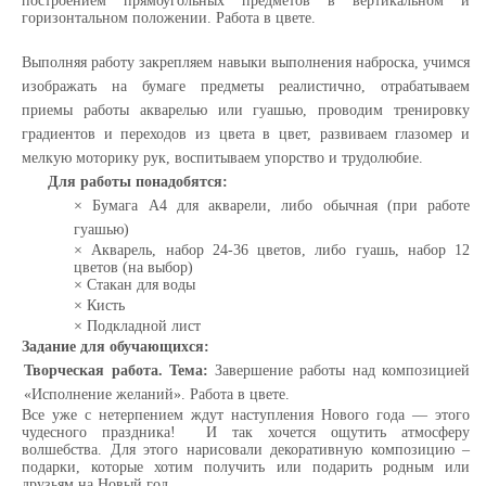
построением прямоугольных предметов в вертикальном и
горизонтальном положении. Работа в цвете.
Выполняя работу закрепляем навыки выполнения
наброска, учимся
изображать на бумаге предметы
реалистично, отрабатываем
приемы работы
акварелью или гуашью,
проводим тренировку
градиентов и переходов из цвета в цвет,
развиваем глазомер и
мелкую моторику рук, воспитываем упорство и трудолюбие.
Для работы понадобятся:
×
Бумага А4 для акварели, либо обычная (при работе
гуашью)
×
Акварель, набор 24-36 цветов, либо гуашь, набор 12
цветов (на выбор)
×
Стакан для воды
×
Кисть
×
Подкладной лист
Задание для обучающихся:
Творческая работа. Тема:
Завершение работы над композицией
«Исполнение желаний».
Работа в цвете.
Все уже с нетерпением ждут наступления Нового года — этого
чудесного праздника! И так хочется ощутить атмосферу
волшебства. Для этого нарисовали декоративную композицию –
подарки, которые хотим получить или подарить родным или
друзьям на Новый год.