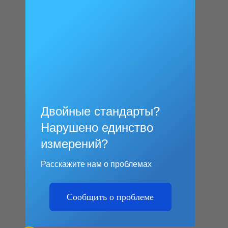
Двойные стандарты?
Нарушено единство
измерений?
Расскажите нам о проблемах
Сообщить о проблеме