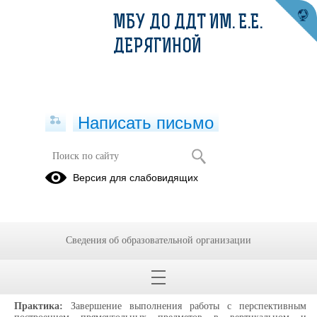
МБУ ДО ДДТ ИМ. Е.Е.
ДЕРЯГИНОЙ
Написать письмо
16.12.24
Версия для слабовидящих
17.12.2024
Номер группы:
1
Тема занятия:
Построение куба. Рисунок коробок. Композиция
Сведения об образовательной организации
«Исполнение желаний».
План занятия/описание занятия:
Практика:
Завершение выполнения работы с перспективным