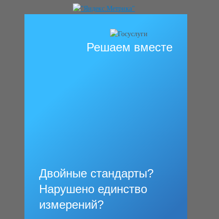
Решаем вместе
Двойные стандарты?
Нарушено единство
измерений?