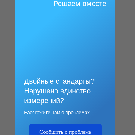
Решаем вместе
Двойные стандарты?
Нарушено единство
измерений?
Расскажите нам о проблемах
Сообщить о проблеме