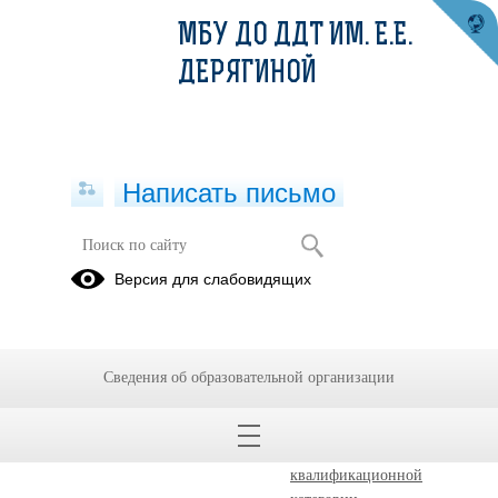
МБУ ДО ДДТ ИМ. Е.Е.
ДЕРЯГИНОЙ
Написать письмо
"АВИАМОДЕЛИРОВАНИЕ "СТАРТ" -
Версия для слабовидящих
клуб
08.12.2023
Сведения об образовательной организации
Руководитель:
Климентов
Дмитрий Викторович
,
педагог дополнительного
образования первой
квалификационной