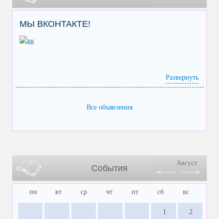
МЫ ВКОНТАКТЕ!
Развернуть
Все объявления
Август
События
пн
вт
ср
чт
пт
сб
вс
1
2