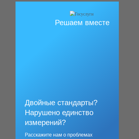
Решаем вместе
Двойные стандарты?
Нарушено единство
измерений?
Расскажите нам о проблемах