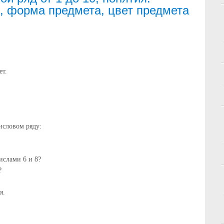
, форма предмета, цвет предмета
ет.
исловом ряду:
ислами 6 и 8?
?
я.