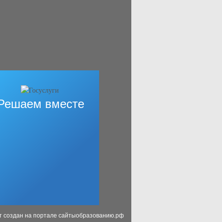
Решаем вместе
т создан на портале сайтыобразованию.рф