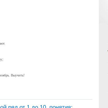
ают.
му;
ноябрь. Выучить!
й ряд от 1 до 10, понятия: