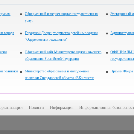
 правам
Официальный интернет-портал государственных
Электронный м
услуг
ии города
Городской Дворец творчества детей и молодежи
Администрация 
"Одаренность и технологии"
ссии
Официальный сайт Министерства науки и высшего
ОФИЦИАЛЬНЫЙ
образования Российской Федерации
государственн
ой политики
Министерство образования и молодежной
Премии Фонда 
политики Свердловской области «ВКонтакте»
 организации
Новости
Информация
Информационная безопасност