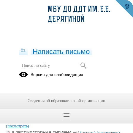
МБУ ДО ДДТ ИМ. Е.Е.
ДЕРЯГИНОЙ
Написать письмо
Плакаты
Версия для слабовидящих
06.07.2023
Сведения об образовательной организации
4.ПЛАКАТ А3_ОСТОРОЖНО КЛЕЩИ.pdf
(скачать)
(посмотреть)
2.ПЛАКАТ А3_БЕЗОПАСНОСТЬ В ЛЕСУ.pdf
(скачать)
(посмотреть)
8.РЕСПИРАТОРНАЯ ГИГИЕНА.pdf
(скачать)
(посмотреть)