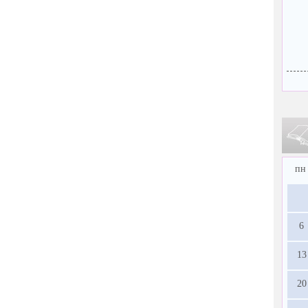
пн
6
13
20