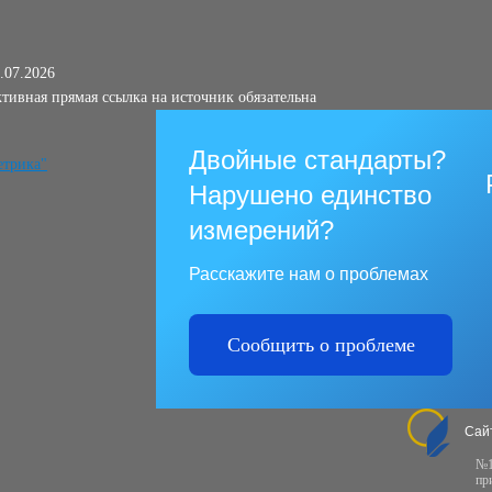
.07.2026
тивная прямая ссылка на источник обязательна
Двойные стандарты?
Нарушено единство
измерений?
Расскажите нам о проблемах
Сообщить о проблеме
Сай
№1
пр