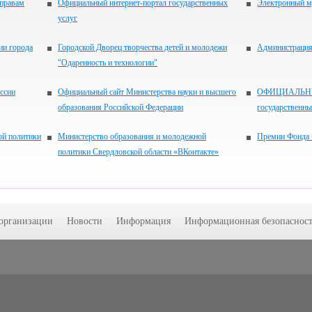
 правам
Официальный интернет-портал государственных
Электронный м
услуг
ии города
Городской Дворец творчества детей и молодежи
Администрация 
"Одаренность и технологии"
ссии
Официальный сайт Министерства науки и высшего
ОФИЦИАЛЬНЫЙ
образования Российской Федерации
государственн
ой политики
Министерство образования и молодежной
Премии Фонда 
политики Свердловской области «ВКонтакте»
 организации
Новости
Информация
Информационная безопасност