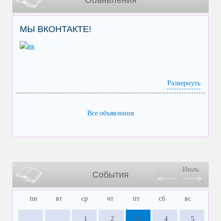
МЫ ВКОНТАКТЕ!
Развернуть
Все объявления
Июль
События
пн
вт
ср
чт
пт
сб
вс
1
2
3
4
5