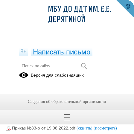
МБУ ДО ДДТ ИМ. Е.Е.
ДЕРЯГИНОЙ
Написать письмо
Приказ об осуществлении услуги
Версия для слабовидящих
"Запись на обучение по
дополнительной
общеобразовательной программе"
Сведения об образовательной организации
22.08.2022
Приказ №83-о от 19.08.2022.pdf
(скачать)
(посмотреть)