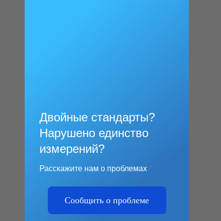
Двойные стандарты?
Нарушено единство
измерений?
Расскажите нам о проблемах
Сообщить о проблеме