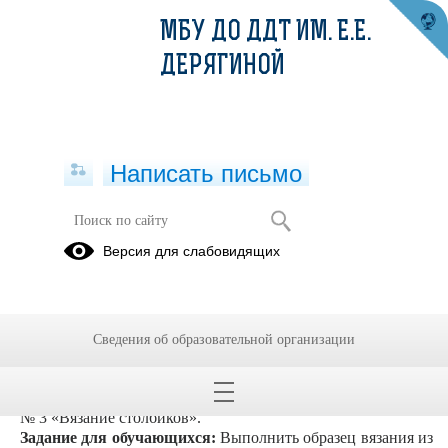
МБУ ДО ДДТ ИМ. Е.Е.
ДЕРЯГИНОЙ
Написать письмо
Задание на 8-10.02.2022 для 2 и 3
Версия для слабовидящих
группы
Тема занятия:
Вязание крючком для начинающих.
План занятия
/описание занятия: Основы вязания крючком
Сведения об образовательной организации
Упражнения на тему.
Посмотреть уроки по ссылкам. Урок
№1 «Первая петля». Посмотреть урок вязания №2
«Цепочка из воздушных петель» Посмотреть урок вязания
№ 3 «Вязание столбиков».
Задание для обучающихся:
Выполнить образец вязания из