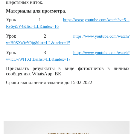
шерстяных ниток.
Материалы для просмотра.
Урок 1
https://www.youtube.com/watch?v=5_-
Rv6yi5V4&list=LL&index=16
Урок 2
https://www.youtube.com/watch?
v=H0SXa9cY9jg&list=LL&index=15
Урок 3
https://www.youtube.com/watch?
v=lcLwWlTXItE&list=LL&index=17
Присылать результаты в виде фотоотчетов в личных
сообщениях WhatsApp, ВК.
Сроки выполнения заданий до 15.02.2022