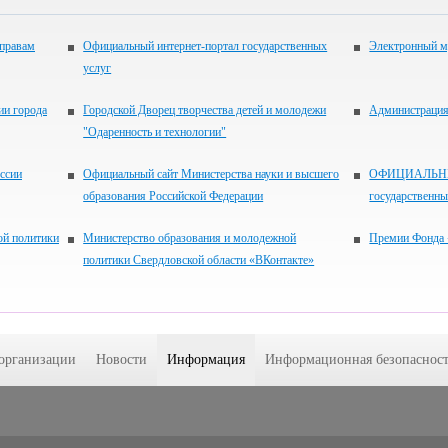
 правам
Официальный интернет-портал государственных
Электронный м
услуг
ии города
Городской Дворец творчества детей и молодежи
Администрация 
"Одаренность и технологии"
ссии
Официальный сайт Министерства науки и высшего
ОФИЦИАЛЬНЫЙ
образования Российской Федерации
государственн
ой политики
Министерство образования и молодежной
Премии Фонда 
политики Свердловской области «ВКонтакте»
 организации
Новости
Информация
Информационная безопасност