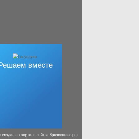
Решаем вместе
т создан на портале сайтыобразованию.рф