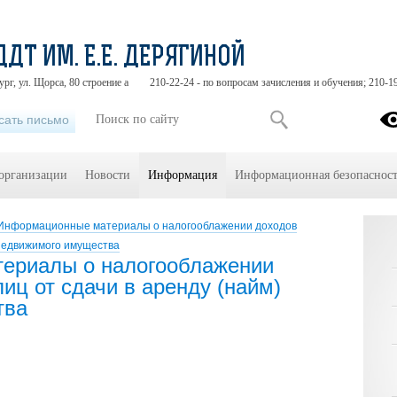
ДДТ ИМ. Е.Е. ДЕРЯГИНОЙ
ург, ул. Щорса, 80 строение а
210-22-24 - по вопросам зачисления и обучения; 210-1
сать письмо
 организации
Новости
Информация
Информационная безопасност
Информационные материалы о налогооблажении доходов
 недвижимого имущества
ериалы о налогооблажении
иц от сдачи в аренду (найм)
тва