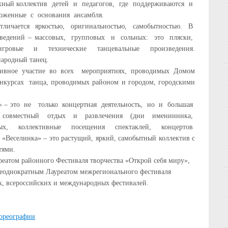
ужный коллектив детей и педагогов, где поддерживаются и
ложенные с основания ансамбля.
тличается яркостью, оригинальностью, самобытностью. В
зведений – массовых, групповых и сольных: это пляски,
гровые и технические танцевальные произведения.
народный танец.
тивное участие во всех мероприятиях, проводимых Домом
конкурсах танца, проводимых районом и городом, городскими
а» – это не только концертная деятельность, но и большая
, совместный отдых и развлечения (дни именинника,
дых, коллективные посещения спектаклей, концертов
 «Веселинка» – это растущий, яркий, самобытный коллектив с
тями.
реатом районного Фестиваля творчества «Открой себя миру»,
неоднократным Лауреатом межрегионального фестиваля
х, всероссийских и международных фестивалей.
хореографии