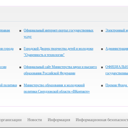
 правам
Официальный интернет-портал государственных
Электронный м
услуг
ии города
Городской Дворец творчества детей и молодежи
Администрация 
"Одаренность и технологии"
ссии
Официальный сайт Министерства науки и высшего
ОФИЦИАЛЬНЫЙ
образования Российской Федерации
государственн
ой политики
Министерство образования и молодежной
Премии Фонда 
политики Свердловской области «ВКонтакте»
 организации
Новости
Информация
Информационная безопасност