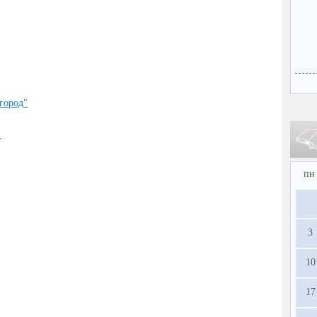
город"
й
пн
3
10
17