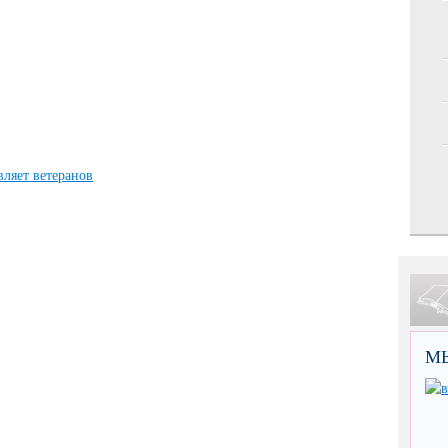
вляет ветеранов
М