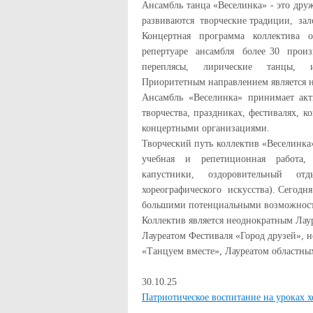
Ансамбль танца «Веселинка» - это др
развиваются творческие традиции, за
Концертная программа коллектива о
репертуаре ансамбля более 30 прои
переплясы, лирические танцы, и
Приоритетным направлением является 
Ансамбль «Веселинка» принимает ак
творчества, праздниках, фестивалях, 
концертными организациями.
Творческий путь коллектив «Веселинк
учебная и репетиционная работа
капустники, оздоровительный от
хореографического искусства). Сегодня
большими потенциальными возможнос
Коллектив является неоднократным Лау
Лауреатом Фестиваля «Город друзей», 
«Танцуем вместе», Лауреатом областны
30.10.25
Патриотическое воспитание на уроках 