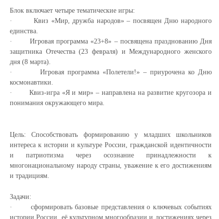
Блок включает четыре тематические игры:
·
Квиз «Мир, дружба народов»
– посвящен Дню народного
единства.
·
Игровая программа «23+8»
– посвящена празднованию Дня
защитника Отечества (23 февраля) и Международного женского
дня (8 марта).
·
Игровая программа «Полетели!»
– приурочена ко Дню
космонавтики.
·
Квиз-игра «Я и мир»
– направлена на развитие кругозора и
понимания окружающего мира.
Цель:
Способствовать формированию у младших школьников
интереса к истории и культуре России, гражданской идентичности
и патриотизма через осознание принадлежности к
многонациональному народу страны, уважение к его достижениям
и традициям.
Задачи:
·
сформировать базовые представления о ключевых событиях
истории России, её культурном многообразии и достижениях через