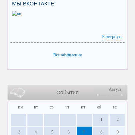
МЫ ВКОНТАКТЕ!
Развернуть
Все объявления
Август
События
пн
вт
ср
чт
пт
сб
вс
1
2
3
4
5
6
7
8
9