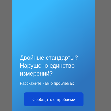
Двойные стандарты?
Нарушено единство
измерений?
Расскажите нам о проблемах
Сообщить о проблеме