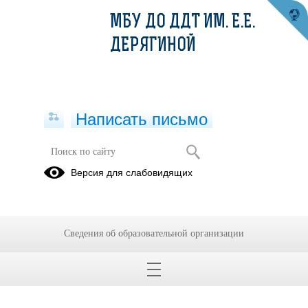
МБУ ДО ДДТ ИМ. Е.Е.
ДЕРЯГИНОЙ
Написать письмо
"ПЛАСТИЛИНОГРАФИЯ" -
Версия для слабовидящих
творческое объединение
18.09.2025
Сведения об образовательной организации
Руководитель:
Ромашова Вера
Александровна
- педагог дополнительного
образования 1 категории