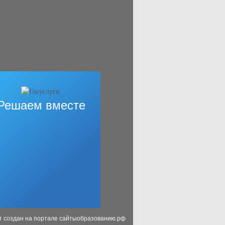
Решаем вместе
т создан на портале сайтыобразованию.рф