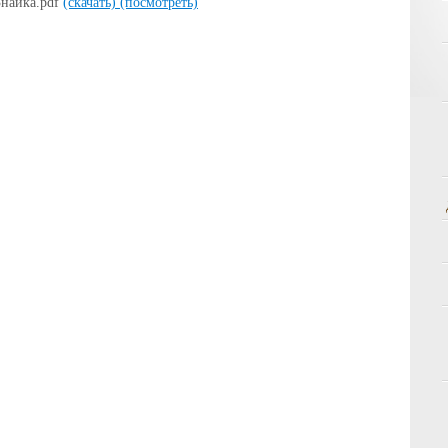
Знайка.pdf
(скачать)
(посмотреть)