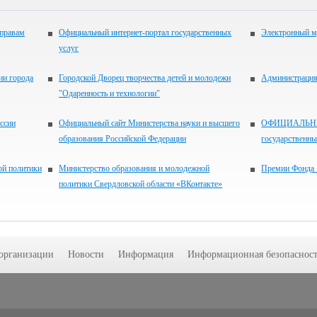
 правам
Официальный интернет-портал государственных
Электронный м
услуг
ии города
Городской Дворец творчества детей и молодежи
Администрация 
"Одаренность и технологии"
ссии
Официальный сайт Министерства науки и высшего
ОФИЦИАЛЬНЫЙ
образования Российской Федерации
государственн
ой политики
Министерство образования и молодежной
Премии Фонда 
политики Свердловской области «ВКонтакте»
 организации
Новости
Информация
Информационная безопасност