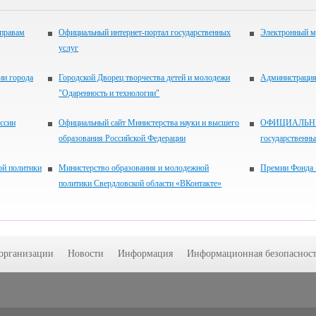
 правам
Официальный интернет-портал государственных
Электронный м
услуг
ии города
Городской Дворец творчества детей и молодежи
Администрация 
"Одаренность и технологии"
ссии
Официальный сайт Министерства науки и высшего
ОФИЦИАЛЬНЫЙ
образования Российской Федерации
государственн
ой политики
Министерство образования и молодежной
Премии Фонда 
политики Свердловской области «ВКонтакте»
 организации
Новости
Информация
Информационная безопасност