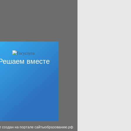
Решаем вместе
т создан на портале сайтыобразованию.рф