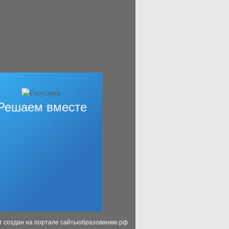
Решаем вместе
т создан на портале сайтыобразованию.рф