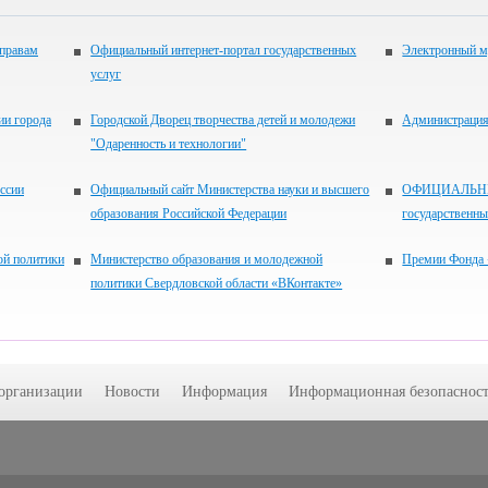
 правам
Официальный интернет-портал государственных
Электронный м
услуг
ии города
Городской Дворец творчества детей и молодежи
Администрация 
"Одаренность и технологии"
ссии
Официальный сайт Министерства науки и высшего
ОФИЦИАЛЬНЫЙ
образования Российской Федерации
государственн
ой политики
Министерство образования и молодежной
Премии Фонда 
политики Свердловской области «ВКонтакте»
 организации
Новости
Информация
Информационная безопасност