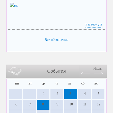
Развернуть
Все объявления
Июль
События
пн
вт
ср
чт
пт
сб
вс
1
2
3
4
5
6
7
8
9
10
11
12