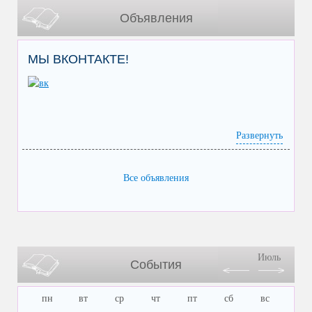
Объявления
МЫ ВКОНТАКТЕ!
Развернуть
Все объявления
Июль
События
пн
вт
ср
чт
пт
сб
вс