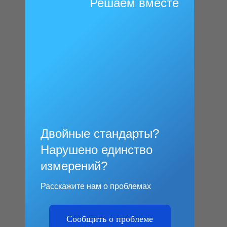
Решаем вместе
Двойные стандарты?
Нарушено единство
измерений?
Расскажите нам о проблемах
Сообщить о проблеме