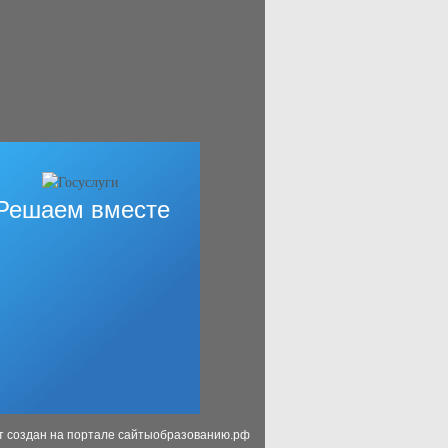
Решаем вместе
т создан на портале сайтыобразованию.рф