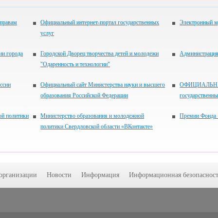
 правам
Официальный интернет-портал государственных
Электронный м
услуг
ии города
Городской Дворец творчества детей и молодежи
Администрация 
"Одаренность и технологии"
ссии
Официальный сайт Министерства науки и высшего
ОФИЦИАЛЬНЫЙ
образования Российской Федерации
государственн
ой политики
Министерство образования и молодежной
Премии Фонда 
политики Свердловской области «ВКонтакте»
 организации
Новости
Информация
Информационная безопасност