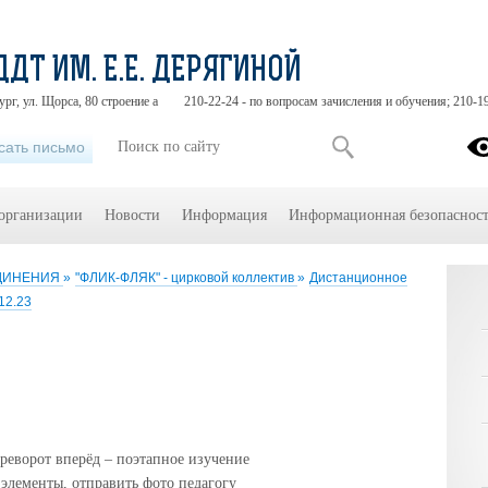
ДДТ ИМ. Е.Е. ДЕРЯГИНОЙ
ург, ул. Щорса, 80 строение а
210-22-24 - по вопросам зачисления и обучения; 210-1
сать письмо
 организации
Новости
Информация
Информационная безопасност
ЕДИНЕНИЯ
»
"ФЛИК-ФЛЯК" - цирковой коллектив
»
Дистанционное
12.23
ереворот вперёд – поэтапное изучение
элементы, отправить фото педагогу