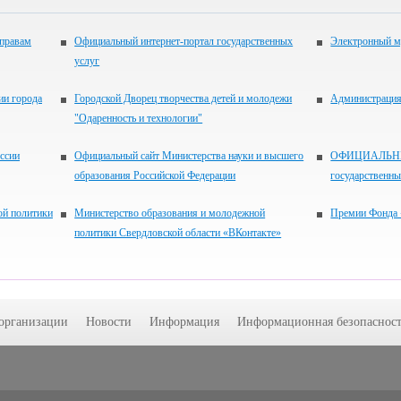
 правам
Официальный интернет-портал государственных
Электронный м
услуг
ии города
Городской Дворец творчества детей и молодежи
Администрация 
"Одаренность и технологии"
ссии
Официальный сайт Министерства науки и высшего
ОФИЦИАЛЬНЫЙ
образования Российской Федерации
государственн
ой политики
Министерство образования и молодежной
Премии Фонда 
политики Свердловской области «ВКонтакте»
 организации
Новости
Информация
Информационная безопасност