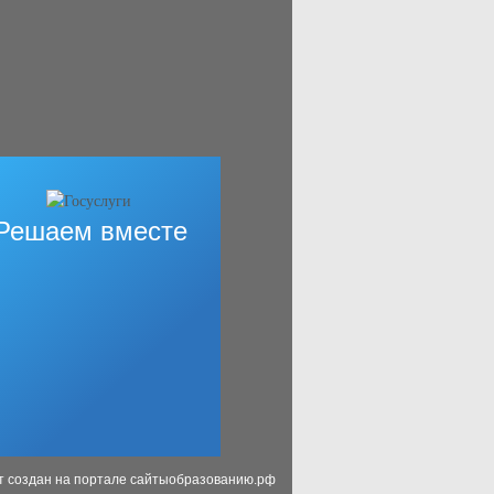
Решаем вместе
т создан на портале сайтыобразованию.рф