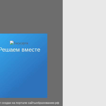
Решаем вместе
т создан на портале сайтыобразованию.рф