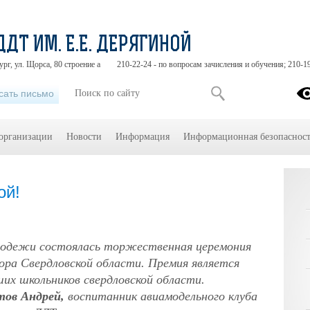
ДДТ ИМ. Е.Е. ДЕРЯГИНОЙ
ург, ул. Щорса, 80 строение а
210-22-24 - по вопросам зачисления и обучения; 210-1
сать письмо
 организации
Новости
Информация
Информационная безопасност
ой!
лодежи состоялась торжественная церемония
ора Свердловской области. Премия является
ших школьников свердловской области.
ов Андрей,
воспитанник авиамодельного клуба