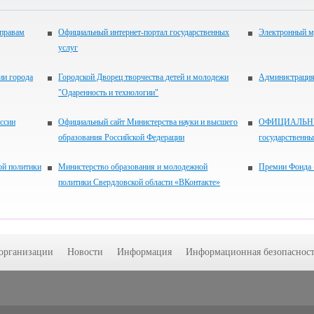
 правам
Официальный интернет-портал государственных
Электронный м
услуг
ии города
Городской Дворец творчества детей и молодежи
Администрация 
"Одаренность и технологии"
ссии
Официальный сайт Министерства науки и высшего
ОФИЦИАЛЬНЫЙ
образования Российской Федерации
государственн
ой политики
Министерство образования и молодежной
Премии Фонда 
политики Свердловской области «ВКонтакте»
 организации
Новости
Информация
Информационная безопасност