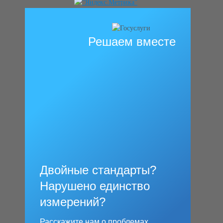
Решаем вместе
Двойные стандарты?
Нарушено единство
измерений?
Расскажите нам о проблемах