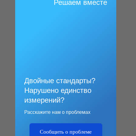
Решаем вместе
Двойные стандарты?
Нарушено единство
измерений?
Расскажите нам о проблемах
Сообщить о проблеме