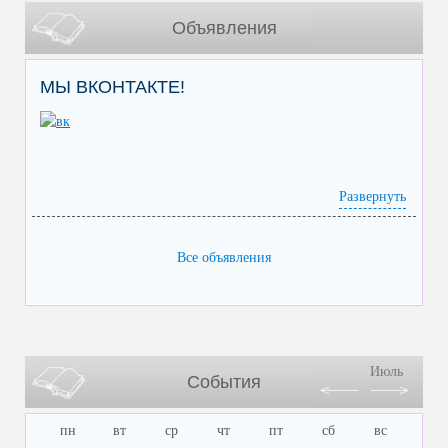
Объявления
МЫ ВКОНТАКТЕ!
Развернуть
Все объявления
Июль
События
пн
вт
ср
чт
пт
сб
вс