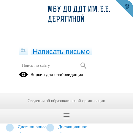
МБУ ДО ДДТ ИМ. Е.Е.
ДЕРЯГИНОЙ
Написать письмо
"СИНЕГОРЬЕ" - спортивный
Версия для слабовидящих
туристский клуб
Наши
Наши
Дистанционное
походы
достижения
обучение
Сведения об образовательной организации
2019-2020
учебный
год. Задания
Дистанционное
Дистанционное