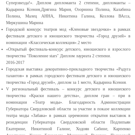
Суперзвезда!». Диплом дипломанта 2 степени, дипломанты –
Кадырина Ксения,Дрягина Мария, Озорнина Полина, Калабина
Полина, Малец АННА, Никитина Галина, Козлова ВАсса,
Меркушина Марина
Городской конкурс театров мод «Кленовые звездочки» в рамках
фестиваля детского и юношеского творчества «Город друзей» в
номинации «Классическая коллекция».2 место
«Открытый фестиваль-конкурс детского, юношеского и взрослого
творчества "Поколение stars" Диплом лауреата 2 степени.
2016-2017
Городская выставка декоративно-прикладного творчества «Радуга
талантов» в рамках городского фестиваля детского и юношеского
творчества «Город друзей», диплом за 1 место, Кадырина Ксения.
V региональный фестиваль – конкурс детского и юношеского
творчества «Краски нашего детства», диплом гран – при в
номинации «Театр моды». Благодарность Администрации
Губернатора Свердловской области за участие в показе коллекции
театра моды «Забава» в рамках церемонии открытия выставок в
резиденции Губернатора Свердловской области Подлипьян
Екатерине, Никитиной Галине, Ходоян Сабине, Карпенко