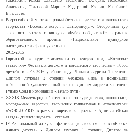
Анастасии, Кокош Елизавете, Мошкиной Валерии, Полозовой
Анастасии, Потаповой Марине, Кадыриной Ксении, Калабиной
Елизавете,
Всероссийский многожанровый фестиваль детского и юношеского
творчества «Весенние встречи. Екатеринбург». Отборочный тур
закрытого грантового конкурса «Кубок победителей» в рамках
образовательного проекта «Национальное культурное
наследие»,сертификат участника.
2015-2016
Городской конкурс самодеятельных театров мод «Кленовые
звёздочки» Фестиваля детского и юношеского творчества « Город
друзей» в 2015-2016 учебном году. Диплом лауреата 1 степени.
Диплом лауреата 2 степени Чебакова Лиза в номинации
«Творческий художественный эскиз». Диплом лауреата 3 степени
Гунько Соня в номинации «Начало пути»
XXXIX Международный фестиваль- конкурс детских, юношеских,
молодёжных, взрослых, творческих коллективов и исполнителей
«WORLD ART» в рамках творческого проекта « Адмиралтейская
звезда» Диплом лауреата 1 степени
IV Региональный конкурс – фестиваль детского творчества «Краски
нашего детства» - Диплом лауреата 1 степени, Диплом за