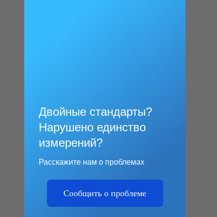
Двойные стандарты?
Нарушено единство
измерений?
Расскажите нам о проблемах
Сообщить о проблеме