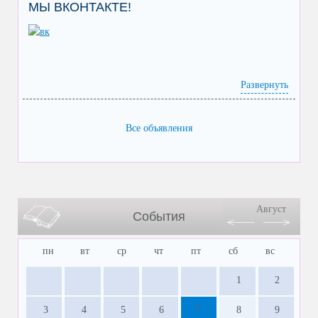
МЫ ВКОНТАКТЕ!
Развернуть
Все объявления
Август
События
пн
вт
ср
чт
пт
сб
вс
1
2
3
4
5
6
7
8
9