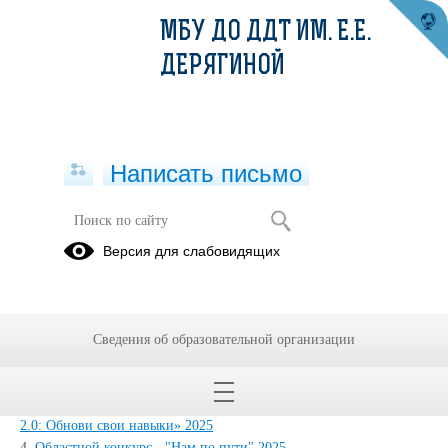
МБУ ДО ДДТ ИМ. Е.Е.
ДЕРЯГИНОЙ
Написать письмо
Нам по пути
Версия для слабовидящих
15.06.2023
1.
Областной конкурс "Нам по пути" - мастер-класс «Креативное
МЫШЬление» 2025
Сведения об образовательной организации
2.
Областной конкурс "Нам по пути" - мастер-класс «Искусство
ведения мероприятий» 2025
3.
Областной конкурс "Нам по пути" - мастер-класс «Лидер версия
2.0: Обнови свои навыки» 2025
4.
Областной конкурс - "Нам по пути" 2025