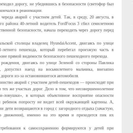
реходил дорогу, не убедившись в безопасности (светофор был
скончался в реанимации.
ереда аварий с участием детей. Так, в среду, 20 августа, в
го района 40-летний водитель FordFocus 3 сбил семилетнюю
ственной безопасности, начала переходить через дорогу перед
льской столицы владелец HyundaiAccent, двигаясь по улице
1-летнего пешехода, который перебегал проезжую часть в
зоне прямой видимости безопасного пешеходного перехода.
 рождения, двигаясь по улице Зеленой со стороны Павлика
, допустил наезд на восьмилетнего мальчика, внезапно
 дороги из-за остановившегося автомобиля.
шинство аварий с участием детей-пешеходов — происходят при
 тех же участках дорог. Дело в том, что несовершеннолетние
и-ловушки», в которых объективное восприятие опасности
и ребенок попросту не видит всей окружающей картины. А,
ени дети возвращаются в город с загородного отдыха (зачастую,
о движения), именно на это время и приходится пик их
требования к самосохранению формируются у детей при