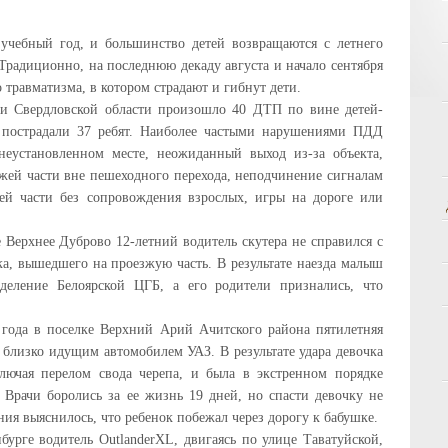
 учебный год, и большинство детей возвращаются с летнего
. Традиционно, на последнюю декаду августа и начало сентября
травматизма, в котором страдают и гибнут дети.
ии Свердловской области произошло 40 ДТП по вине детей-
 пострадали 37 ребят. Наиболее частыми нарушениями ПДД
неустановленном месте, неожиданный выход из-за объекта,
жей части вне пешеходного перехода, неподчинение сигналам
ей части без сопровождения взрослых, игры на дороге или
 Верхнее Дуброво 12-летний водитель скутера не справился с
ка, вышедшего на проезжую часть. В результате наезда малыш
тделение Белоярской ЦГБ, а его родители признались, что
4 года в поселке Верхний Арий Ачитского района пятилетняя
д близко идущим автомобилем УАЗ. В результате удара девочка
лючая перелом свода черепа, и была в экстренном порядке
. Врачи боролись за ее жизнь 19 дней, но спасти девочку не
ния выяснилось, что ребенок побежал через дорогу к бабушке.
нбурге водитель OutlanderXL, двигаясь по улице Таватуйской,