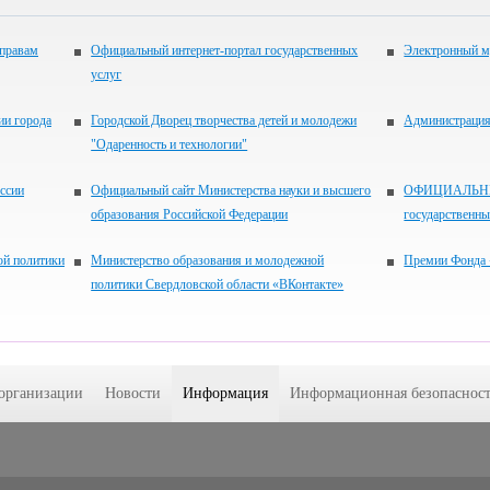
 правам
Официальный интернет-портал государственных
Электронный м
услуг
ии города
Городской Дворец творчества детей и молодежи
Администрация 
"Одаренность и технологии"
ссии
Официальный сайт Министерства науки и высшего
ОФИЦИАЛЬНЫЙ
образования Российской Федерации
государственн
ой политики
Министерство образования и молодежной
Премии Фонда 
политики Свердловской области «ВКонтакте»
 организации
Новости
Информация
Информационная безопасност