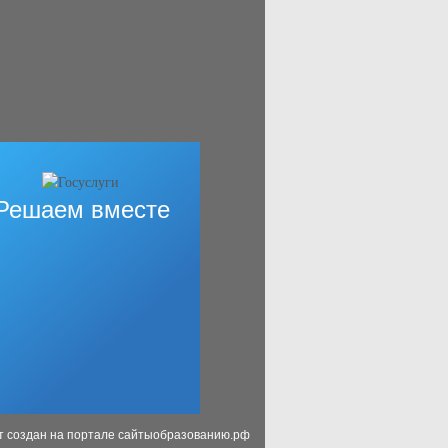
Решаем вместе
т создан на портале сайтыобразованию.рф