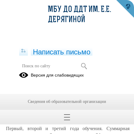
МБУ ДО ДДТ ИМ. Е.Е.
ДЕРЯГИНОЙ
Написать письмо
Задания 26.10-1.11.2020
Версия для слабовидящих
(Художественная керамика Зверева
Т.Д.)
26.10.2020
Сведения об образовательной организации
Художественная керамика
26.10-1.11
Задания для групп №1,2,3,4
Первый, второй и третий года обучения. Суммарная