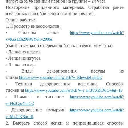
нагрузка за указанный период на группы – 24 часа
Повторение пройденного материала. Отработка ранее
изученных способов лепки и декорирования.
Этапы работы:
1. Просмотр видеосюжетов:
· Способы лепки
https://www.youtube.com/watch?
v=Kzz1Zh20NWY&t=2086s
(смотреть можно с перемоткой на ключевые моменты)
· Лепка из пласта
· Лепка из жгутов
· Лепка из шара
· Виды декорирования посуды из
глины
https://www.youtube.com/watch?v=KbwxiN-gFOE
· Техники декорирования керамики. Способы
тиснения
https://www.youtube.com/watch?v=i_mBVXZEWCw&t=1s
· Штампы и тиснение
https://www.youtube.com/watch?
v=l4sIGpcYmGQ
· Декорирование пузырями
https://www.youtube.com/watch?
v=Mx4nKBm-rlI
2. Выбрать способ лепки и понравившиеся способы