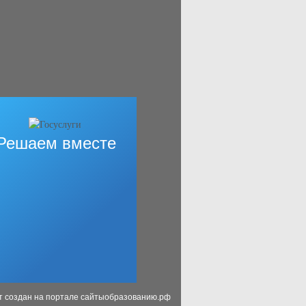
Решаем вместе
т создан на портале сайтыобразованию.рф