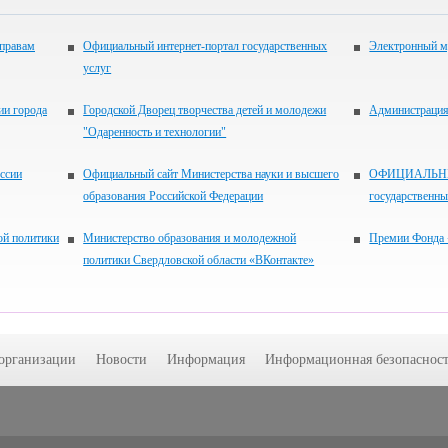
 правам
Официальный интернет-портал государственных
Электронный м
услуг
ии города
Городской Дворец творчества детей и молодежи
Администрация 
"Одаренность и технологии"
ссии
Официальный сайт Министерства науки и высшего
ОФИЦИАЛЬНЫЙ
образования Российской Федерации
государственн
ой политики
Министерство образования и молодежной
Премии Фонда 
политики Свердловской области «ВКонтакте»
 организации
Новости
Информация
Информационная безопасност