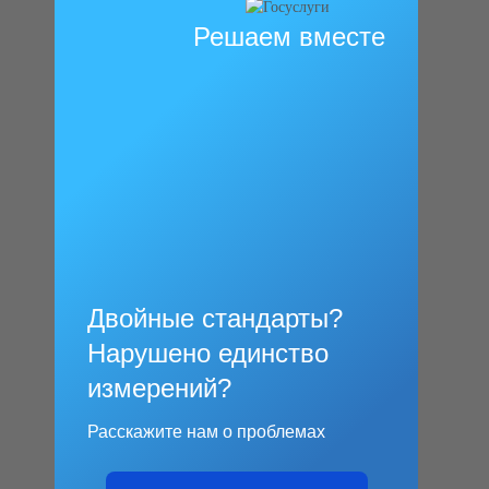
Решаем вместе
Двойные стандарты?
Нарушено единство
измерений?
Расскажите нам о проблемах