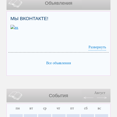
Объявления
МЫ ВКОНТАКТЕ!
Развернуть
Все объявления
Август
События
пн
вт
ср
чт
пт
сб
вс