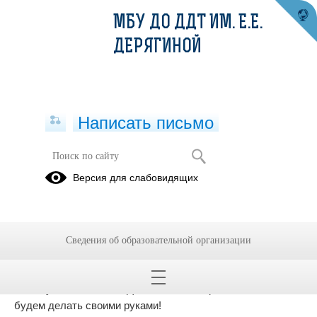
МБУ ДО ДДТ ИМ. Е.Е.
ДЕРЯГИНОЙ
Написать письмо
Задание 26.10 - 30.10.2020
Версия для слабовидящих
(Солнечный круг)
26.10.2020
Тема недели: «ВОЛШЕБНОЕ ПЕРО»
Сведения об образовательной организации
Птицы улетают на юг, в тёплые страны. А на память то
там, то здесь нам оставляют свои волшебные пёрышки.
Почему волшебные? Да все очень просто- волшебство
будем делать своими руками!