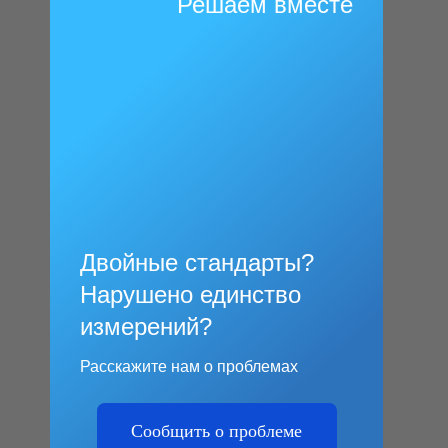
Решаем вместе
Двойные стандарты?
Нарушено единство
измерений?
Расскажите нам о проблемах
Сообщить о проблеме