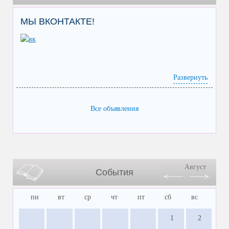
МЫ ВКОНТАКТЕ!
Развернуть
Все объявления
Август
События
пн
вт
ср
чт
пт
сб
вс
1
2