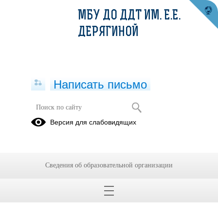
МБУ ДО ДДТ ИМ. Е.Е.
ДЕРЯГИНОЙ
Написать письмо
18.12.14
Версия для слабовидящих
12.12.2024
4 группа
Сведения об образовательной организации
Тема:
Изучение жонглирования 2-мя мячами
https://disk.yandex.com.am/i/85qekTwjL-ugMA