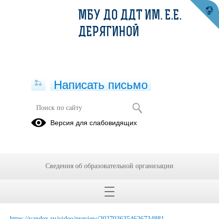
МБУ ДО ДДТ ИМ. Е.Е.
ДЕРЯГИНОЙ
Написать письмо
04.10.24
Версия для слабовидящих
03.10.2024
4 группа:
Сведения об образовательной организации
Тема:
Повторение пройденного материала Игровая разминка.
Стойка на голове, стойка на груди, мост, перевороты на мостах,
мост с перекатом.
https://yandex.ru/video/preview/2027036354626734881