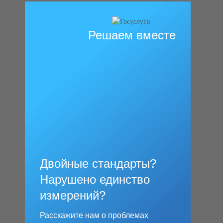
Решаем вместе
Двойные стандарты?
Нарушено единство
измерений?
Расскажите нам о проблемах