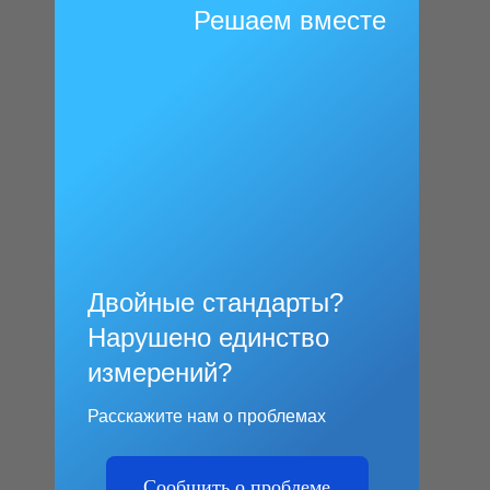
Решаем вместе
Двойные стандарты?
Нарушено единство
измерений?
Расскажите нам о проблемах
Сообщить о проблеме