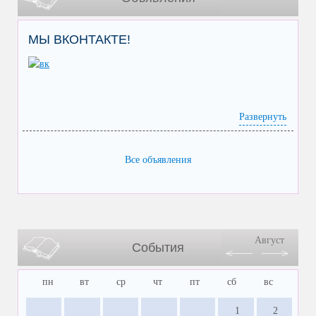
МЫ ВКОНТАКТЕ!
Развернуть
Все объявления
Август
События
пн
вт
ср
чт
пт
сб
вс
1
2