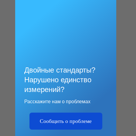
Двойные стандарты?
Нарушено единство
измерений?
Расскажите нам о проблемах
Сообщить о проблеме