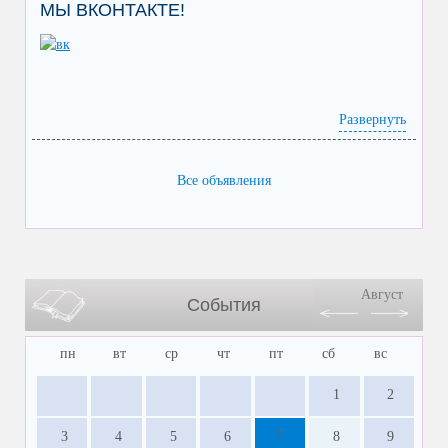
МЫ ВКОНТАКТЕ!
Развернуть
Все объявления
Август
События
пн
вт
ср
чт
пт
сб
вс
1
2
3
4
5
6
7
8
9