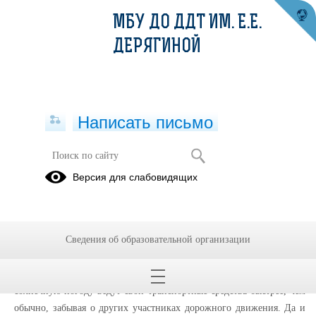
МБУ ДО ДДТ ИМ. Е.Е.
ДЕРЯГИНОЙ
Написать письмо
Весенние дороги
Версия для слабовидящих
21.03.2023
За окном весна, а весна – это время сезонного всплеска дорожно-
Сведения об образовательной организации
транспортных происшествий. Водители, соскучившись по сухому
асфальту и теплой погоде, не всегда могут адекватно оценить
дорожную ситуацию. Кроме того, водители, как правило, в сухую
солнечную погоду ведут свои транспортные средства быстрее, чем
обычно, забывая о других участниках дорожного движения. Да и