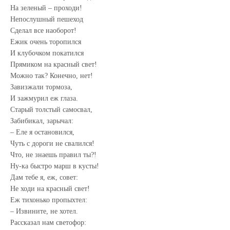
На зеленый – проходи!
Непослушный пешеход
Сделал все наоборот!
Ежик очень торопился
И клубочком покатился
Прямиком на красный свет!
Можно так? Конечно, нет!
Завизжали тормоза,
И зажмурил еж глаза.
Старый толстый самосвал,
Забибикал, зарычал:
– Еле я остановился,
Чуть с дороги не свалился!
Что, не знаешь правил ты?!
Ну-ка быстро марш в кусты!
Дам тебе я, еж, совет:
Не ходи на красный свет!
Еж тихонько пропыхтел:
– Извините, не хотел.
Рассказал нам светофор: