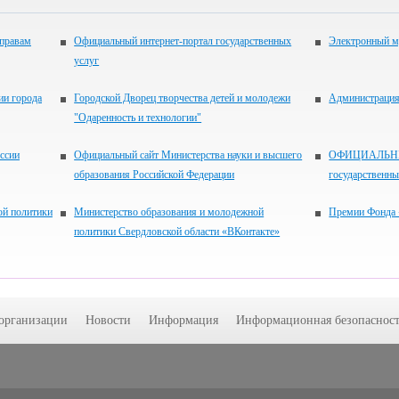
 правам
Официальный интернет-портал государственных
Электронный м
услуг
ии города
Городской Дворец творчества детей и молодежи
Администрация 
"Одаренность и технологии"
ссии
Официальный сайт Министерства науки и высшего
ОФИЦИАЛЬНЫЙ
образования Российской Федерации
государственн
ой политики
Министерство образования и молодежной
Премии Фонда 
политики Свердловской области «ВКонтакте»
 организации
Новости
Информация
Информационная безопасност