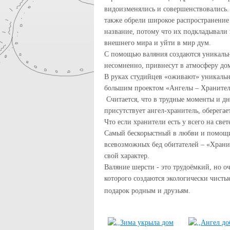
видоизменялись и совершенствовались.
также обрели широкое распространение
название, потому что их подкладывали 
внешнего мира и уйти в мир дум.
С помощью валяния создаются уникальн
несомненно, привнесут в атмосферу до
В руках студийцев «оживают» уникальн
большим проектом «Ангелы – Хранители.
Считается, что в трудные моменты и д
присутствует ангел-хранитель, оберега
Что если хранители есть у всего на све
Самый бескорыстный в любви и помощи 
всевозможных бед обитателей – «Храни
свой характер.
Валяние шерсти - это трудоёмкий, но о
которого создаются экологически чистые
подарок родным и друзьям.