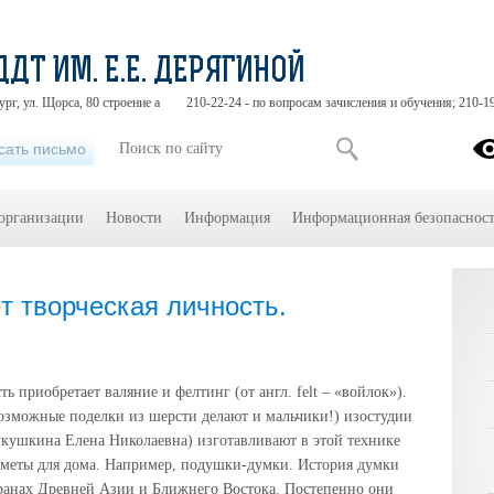
ДДТ ИМ. Е.Е. ДЕРЯГИНОЙ
ург, ул. Щорса, 80 строение а
210-22-24 - по вопросам зачисления и обучения; 210-1
сать письмо
 организации
Новости
Информация
Информационная безопасност
т творческая личность.
 приобретает валяние и фелтинг (от англ. felt – «войлок»).
возможные поделки из шерсти делают и мальчики!)
изостудии
Кукушкина Елена Николаевна)
изготавливают в этой технике
дметы для дома. Например, подушки-думки. История думки
странах Древней Азии и Ближнего Востока. Постепенно они