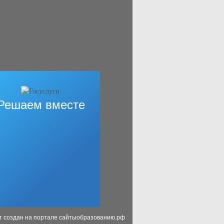
Решаем вместе
т создан на портале сайтыобразованию.рф